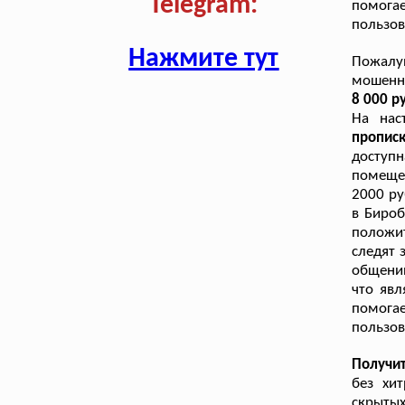
Telegram:
помога
пользов
Нажмите тут
Пожалуй
мошенн
8 000 ру
На нас
пропис
доступ
помеще
2000 ру
в Бироб
положит
следят 
общени
что явл
помога
пользов
Получи
без хи
скрытых