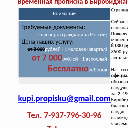
Временная прописка в Биробиджа
Страниц
Внимание
Сейчас 
Требуемые документы:
сложная
Пожалуй
- паспорта гражданина России;
мошенн
Цена наших услугу:
8 000 р
от 8 000
рублей - 1 человек (квартал)
3500 ру
от 7 000
легальн
рублей - 1 взрослый
Бесплатно
ребенок
На сег
официа
обозна
следующ
за 2 4
kupi.propisku@gmail.com
Бироби
благопр
следят
Тел. 7-937-796-30-96
взаимо
являем