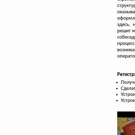
структ
оказыва
оформл
здесь,
решит м
собесе
процес
возник
операто
Регист
Получ
Сдела
Устрои
Устрои